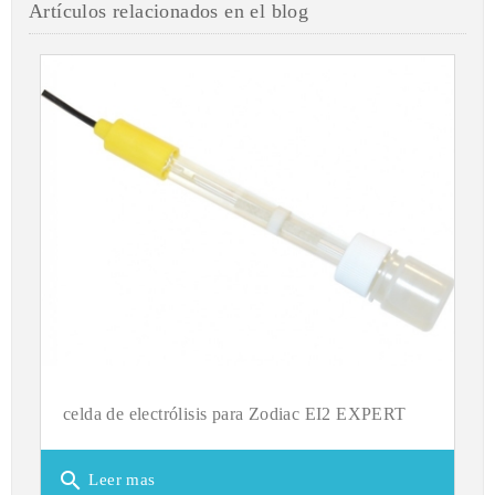
Artículos relacionados en el blog
celda de electrólisis para Zodiac EI2 EXPERT
search
Leer mas