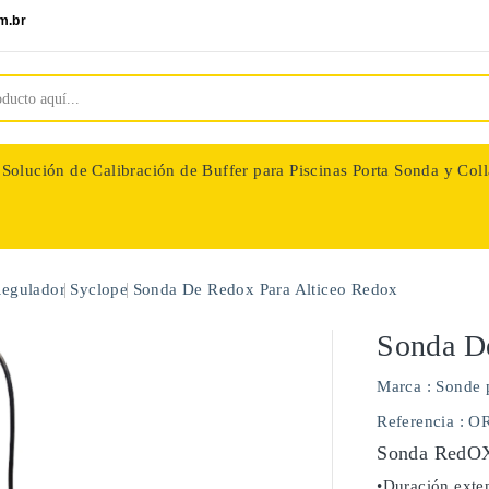
m.br
Solución de Calibración de Buffer para Piscinas
Porta Sonda y Coll
nologie
Regulador
Syclope
Sonda De Redox Para Alticeo Redox
Sonda D
Marca :
Sonde 
Referencia
: O
Sonda RedOX 
•Duración exten