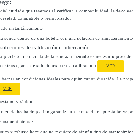
esgo:
cial cuidado que tenemos al verificar la compatibilidad, le devolve
ecesidad: compatible o reembolsado.
usado instantáneamente
a sonda dentro de una botella con una solución de almacenamiento
 soluciones de calibración e hibernación:
la precisión de medida de la sonda, a menudo es necesario proceder 
extensa gama de soluciones para la calibración:
VER
ibernar en condiciones ideales para optimizar su duración. Le pro
VER
esta muy rápido:
e medida hecha de platino garantiza un tiempo de respuesta breve, a
e mantenimiento:
nica y robusta hace que no requiere de ningún tipo de mantenimien