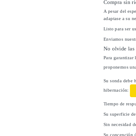
Compra sin ri
A pesar del espe
adaptase a su n
Listo para ser 
Enviamos nuestr
No olvide las
Para garantizar 
proponemos una 
Su sonda debe h
hibernación:
Tiempo de respu
Su superficie d
Sin necesidad d
Su concepción ú