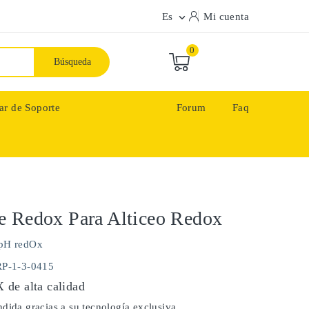
Es
Mi cuenta

0
Búsqueda
ar de Soporte
Forum
Faq
e Redox Para Alticeo Redox
pH redOx
RP-1-3-0415
de alta calidad
dida gracias a su tecnología exclusiva