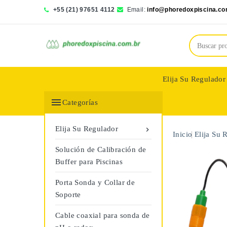
+55 (21) 97651 4112
Email:
info@phoredoxpiscina.co
Elija Su Regulador
Saphir Wassertech

Categorías
Elija Su Regulador

Inicio
Elija Su 
Solución de Calibración de
Buffer para Piscinas
Porta Sonda y Collar de
Soporte
Cable coaxial para sonda de