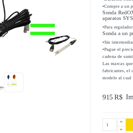
•Compre a un pr
Sonda RedOX 
aparatos S
•Para regula
Sonda a un p
•Sin intermediar
•Pague el precio
cadena de sumi

Las marcas que
fabricantes, el
modelo al cual 
Im
915 R$