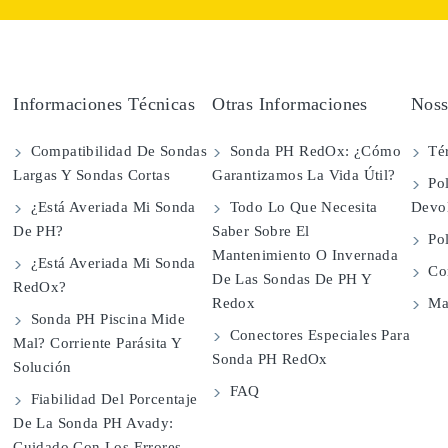
Informaciones Técnicas
Otras Informaciones
Noss
Compatibilidad De Sondas
Sonda PH RedOx: ¿Cómo
Té
Largas Y Sondas Cortas
Garantizamos La Vida Útil?
Pol
¿Está Averiada Mi Sonda
Todo Lo Que Necesita
Devo
De PH?
Saber Sobre El
Pol
Mantenimiento O Invernada
¿Está Averiada Mi Sonda
Con
De Las Sondas De PH Y
RedOx?
Redox
Map
Sonda PH Piscina Mide
Conectores Especiales Para
Mal? Corriente Parásita Y
Sonda PH RedOx
Solución
FAQ
Fiabilidad Del Porcentaje
De La Sonda PH Avady:
Cuidado Con Los Errores