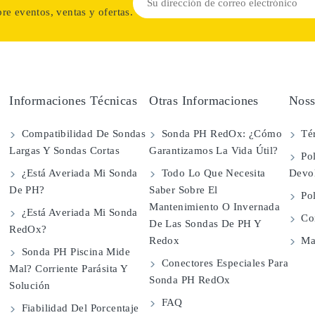
re eventos, ventas y ofertas.
Informaciones Técnicas
Otras Informaciones
Noss
Compatibilidad De Sondas
Sonda PH RedOx: ¿Cómo
Té
Largas Y Sondas Cortas
Garantizamos La Vida Útil?
Pol
¿Está Averiada Mi Sonda
Todo Lo Que Necesita
Devo
De PH?
Saber Sobre El
Pol
Mantenimiento O Invernada
¿Está Averiada Mi Sonda
Con
De Las Sondas De PH Y
RedOx?
Redox
Map
Sonda PH Piscina Mide
Conectores Especiales Para
Mal? Corriente Parásita Y
Sonda PH RedOx
Solución
FAQ
Fiabilidad Del Porcentaje