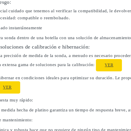
esgo:
cial cuidado que tenemos al verificar la compatibilidad, le devolve
ecesidad: compatible o reembolsado.
usado instantáneamente
a sonda dentro de una botella con una solución de almacenamiento
 soluciones de calibración e hibernación:
la precisión de medida de la sonda, a menudo es necesario proceder 
extensa gama de soluciones para la calibración:
VER
ibernar en condiciones ideales para optimizar su duración. Le pro
VER
esta muy rápido:
e medida hecha de platino garantiza un tiempo de respuesta breve, a
e mantenimiento:
nica y robusta hace que no requiere de ningún tipo de mantenimien