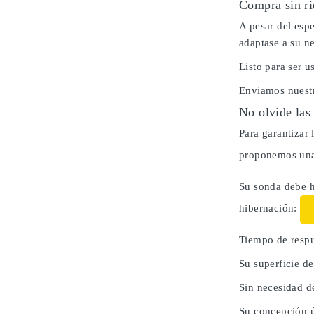
Compra sin ri
A pesar del espe
adaptase a su n
Listo para ser 
Enviamos nuestr
No olvide las
Para garantizar 
proponemos una 
Su sonda debe h
hibernación:
Tiempo de respu
Su superficie d
Sin necesidad d
Su concepción ú