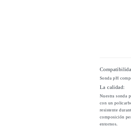
Compatibilida
Sonda pH compa
La calidad:
Nuestra sonda p
con un policarb
resistente duran
composición per
entornos.