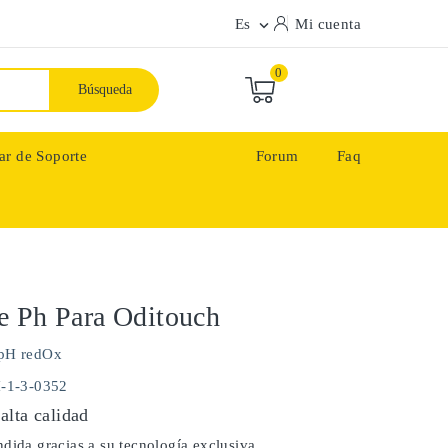
Es
Mi cuenta

0
Búsqueda
ar de Soporte
Forum
Faq
e Ph Para Oditouch
pH redOx
H-1-3-0352
alta calidad
dida gracias a su tecnología exclusiva