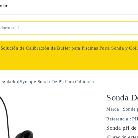
m.br
Solución de Calibración de Buffer para Piscinas
Porta Sonda y Coll
nologie
Regulador
Syclope
Sonda De Ph Para Oditouch
Sonda D
Marca :
Sonde 
Referencia
: P
Sonda pH de 
•Duración exten