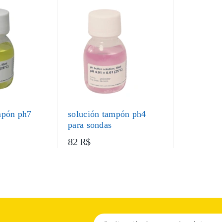
mpón ph7
solución tampón ph4
para sondas
82 R$