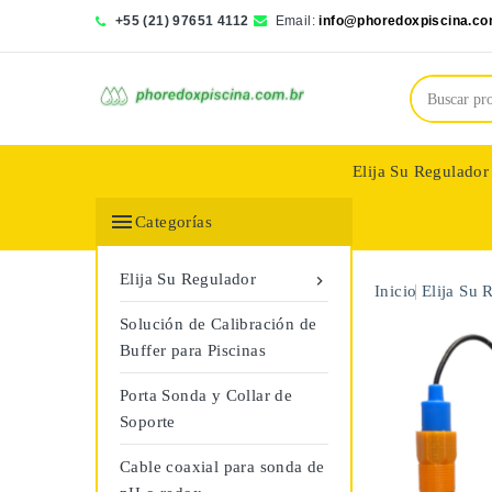
+55 (21) 97651 4112
Email:
info@phoredoxpiscina.co
Elija Su Regulador
Saphir Wassertech

Categorías
Elija Su Regulador

Inicio
Elija Su 
Solución de Calibración de
Buffer para Piscinas
Porta Sonda y Collar de
Soporte
Cable coaxial para sonda de