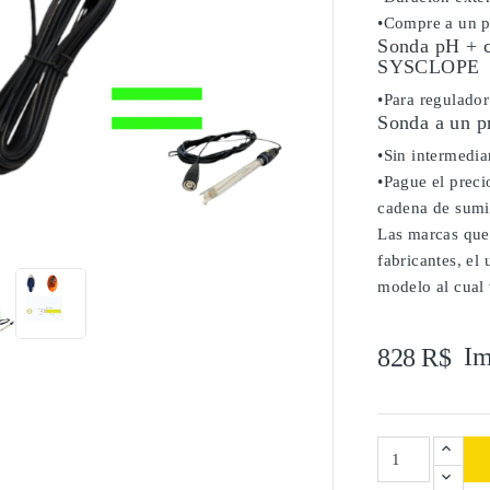
•Compre a un pr
Sonda pH + ca
SYSCLOPE
•Para regulado
Sonda a un p
•Sin intermediar
•Pague el precio
cadena de sumi

Las marcas que
fabricantes, el
modelo al cual 
Im
828 R$