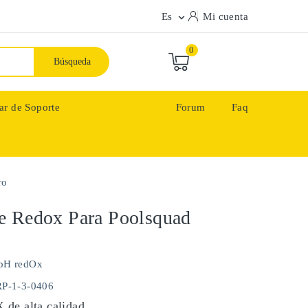
Es
Mi cuenta

0
Búsqueda
ar de Soporte
Forum
Faq
ro
e Redox Para Poolsquad
pH redOx
RP-1-3-0406
de alta calidad