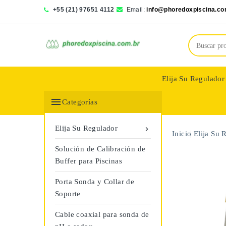
+55 (21) 97651 4112
Email:
info@phoredoxpiscina.co
Elija Su Regulador
Saphir Wassertech

Categorías
Elija Su Regulador

Inicio
Elija Su 
Solución de Calibración de
Buffer para Piscinas
Porta Sonda y Collar de
Soporte
Cable coaxial para sonda de