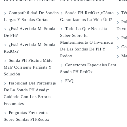
Compatibilidad De Sondas
Sonda PH RedOx: ¿Cómo
Té
Largas Y Sondas Cortas
Garantizamos La Vida Útil?
Pol
¿Está Averiada Mi Sonda
Todo Lo Que Necesita
Devo
De PH?
Saber Sobre El
Pol
Mantenimiento O Invernada
¿Está Averiada Mi Sonda
Con
De Las Sondas De PH Y
RedOx?
Redox
Map
Sonda PH Piscina Mide
Conectores Especiales Para
Mal? Corriente Parásita Y
Sonda PH RedOx
Solución
FAQ
Fiabilidad Del Porcentaje
De La Sonda PH Avady:
Cuidado Con Los Errores
Frecuentes
Preguntas Frecuentes
Sobre Sondas PH/Redox