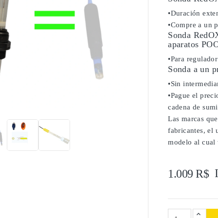
•Duración exten
•Compre a un pr
Sonda RedOX 
aparatos P
•Para regula
Sonda a un p
•Sin intermediar
•Pague el precio

cadena de sumi
Las marcas que
fabricantes, el
modelo al cual 
1.009 R$