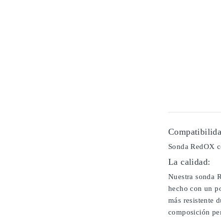
Compatibilida
Sonda RedOX c
La calidad:
Nuestra sonda R
hecho con un po
más resistente 
composición per