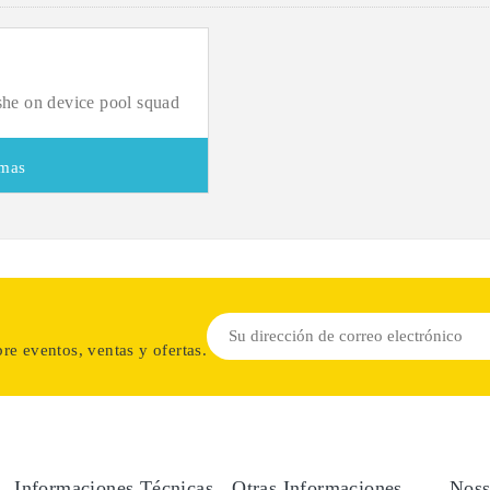
 she on device pool squad
mas
re eventos, ventas y ofertas.
Informaciones Técnicas
Otras Informaciones
Noss