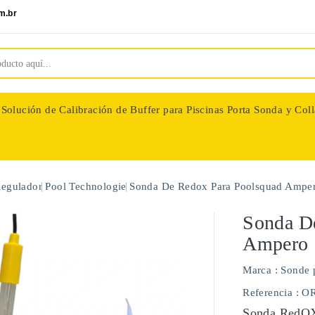
m.br
Solución de Calibración de Buffer para Piscinas
Porta Sonda y Coll
nologie
Regulador
Pool Technologie
Sonda De Redox Para Poolsquad Ampe
Sonda D
Ampero
Marca :
Sonde 
Referencia
: O
Sonda RedOX 