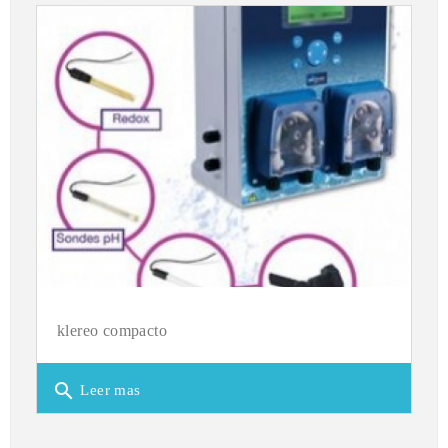
klereo compacto
search
Leer mas