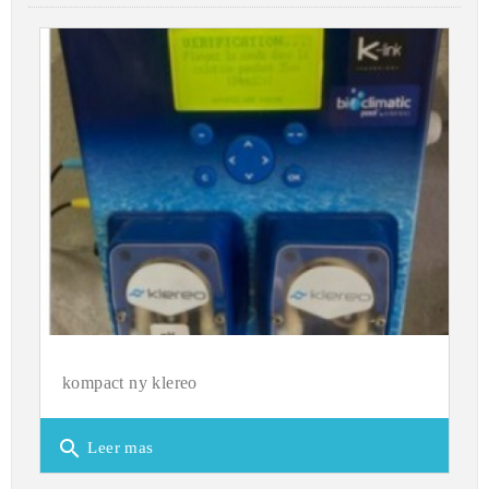
kompact ny klereo
search
Leer mas