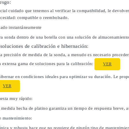
esgo:
cial cuidado que tenemos al verificar la compatibilidad, le devolve
ecesidad: compatible o reembolsado.
usado instantáneamente
a sonda dentro de una botella con una solución de almacenamiento
 soluciones de calibración e hibernación:
la precisión de medida de la sonda, a menudo es necesario proceder 
extensa gama de soluciones para la calibración:
VER
ibernar en condiciones ideales para optimizar su duración. Le pro
VER
esta muy rápido:
e medida hecha de platino garantiza un tiempo de respuesta breve, a
e mantenimiento:
nica y robusta hace que no requiere de ningún tipo de mantenimien