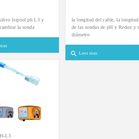
sitivo Isipool ph L3 y
la longitud del cable, la longitud
 cambiar la sonda
de las sondas de pH y Redox y 
diámetro
mas
search
Leer mas
pH-L3