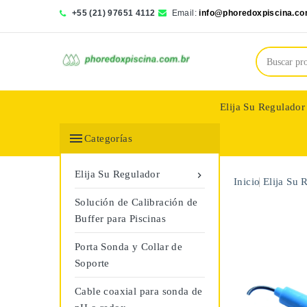
+55 (21) 97651 4112
Email:
info@phoredoxpiscina.co
Elija Su Regulador
Saphir Wassertech

Categorías
Elija Su Regulador

Inicio
Elija Su 
Solución de Calibración de
Buffer para Piscinas
Porta Sonda y Collar de
Soporte
Cable coaxial para sonda de