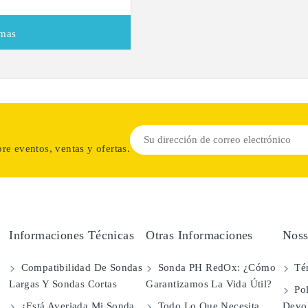
mas
re eventos, ventas y ofertas.
Informaciones Técnicas
Otras Informaciones
Noss
Compatibilidad De Sondas
Sonda PH RedOx: ¿Cómo
Té
Largas Y Sondas Cortas
Garantizamos La Vida Útil?
Pol
¿Está Averiada Mi Sonda
Todo Lo Que Necesita
Devo