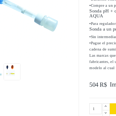
•Compre a un pr
Sonda pH + ca
AQUA
•Para regulado
Sonda a un p
•Sin intermediar
•Pague el precio
cadena de sumi

Las marcas que
fabricantes, el
modelo al cual 
Im
504 R$