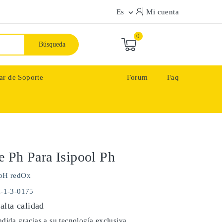
Es
Mi cuenta

0
Búsqueda
ar de Soporte
Forum
Faq
 Ph Para Isipool Ph
pH redOx
H-1-3-0175
alta calidad
dida gracias a su tecnología exclusiva