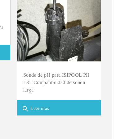
su
Sonda de pH para ISIPOOL PH
L3 - Compatibilidad de sonda
larga
search
Leer mas