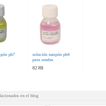
mpón ph7
solución tampón ph4
para sondas
82 R$
elacionados en el blog