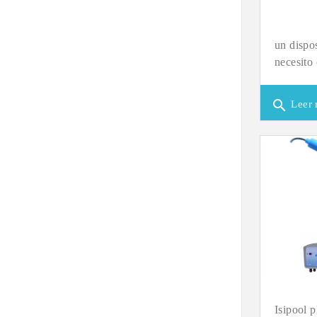
un dispo
necesito
search
Leer 
Isipool 