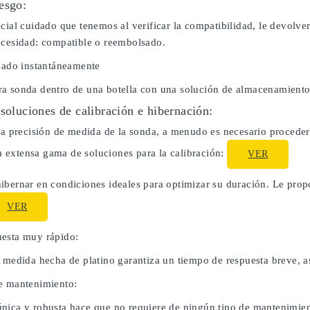
esgo:
cial cuidado que tenemos al verificar la compatibilidad, le devolve
ecesidad: compatible o reembolsado.
usado instantáneamente
a sonda dentro de una botella con una solución de almacenamiento
 soluciones de calibración e hibernación:
la precisión de medida de la sonda, a menudo es necesario proceder 
extensa gama de soluciones para la calibración:
VER
ibernar en condiciones ideales para optimizar su duración. Le pro
VER
esta muy rápido:
e medida hecha de platino garantiza un tiempo de respuesta breve, a
e mantenimiento:
nica y robusta hace que no requiere de ningún tipo de mantenimien