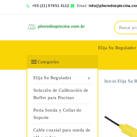
+55 (21) 97651 4112
Email:
info@phoredoxpiscina.co
Elija Su Regulador
Saphir Wassertech

Categorías
Elija Su Regulador

Inicio
Elija Su 
Solución de Calibración de
Buffer para Piscinas
Porta Sonda y Collar de
Soporte
Cable coaxial para sonda de