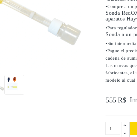
•Compre a un pr
Sonda RedOX 
aparatos Ha
•Para regulado
Sonda a un p
•Sin intermediar
•Pague el precio
cadena de sumi

Las marcas que
fabricantes, el
modelo al cual 
Im
555 R$