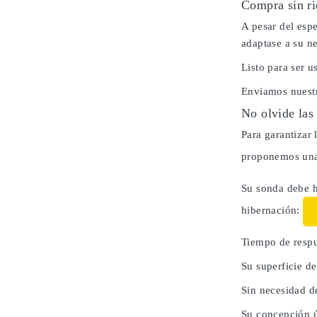
Compra sin ri
A pesar del espe
adaptase a su n
Listo para ser 
Enviamos nuestr
No olvide las
Para garantizar 
proponemos una 
Su sonda debe h
hibernación:
Tiempo de respu
Su superficie d
Sin necesidad d
Su concepción ú