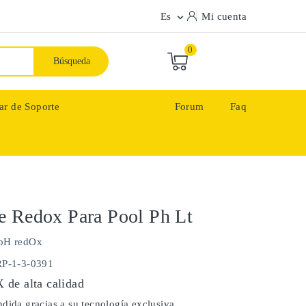
Es
Mi cuenta

0
Búsqueda
ar de Soporte
Forum
Faq
 Redox Para Pool Ph Lt
pH redOx
RP-1-3-0391
de alta calidad
dida gracias a su tecnología exclusiva