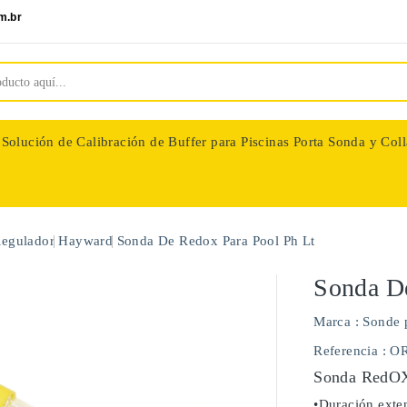
m.br
Solución de Calibración de Buffer para Piscinas
Porta Sonda y Coll
nologie
Regulador
Hayward
Sonda De Redox Para Pool Ph Lt
Sonda De
Marca :
Sonde 
Referencia
: O
Sonda RedOX 
•Duración exten