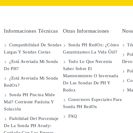
Informaciones Técnicas
Otras Informaciones
Noss
Compatibilidad De Sondas
Sonda PH RedOx: ¿Cómo
Té
Largas Y Sondas Cortas
Garantizamos La Vida Útil?
Pol
¿Está Averiada Mi Sonda
Todo Lo Que Necesita
Devo
De PH?
Saber Sobre El
Pol
Mantenimiento O Invernada
¿Está Averiada Mi Sonda
Con
De Las Sondas De PH Y
RedOx?
Redox
Map
Sonda PH Piscina Mide
Conectores Especiales Para
Mal? Corriente Parásita Y
Sonda PH RedOx
Solución
FAQ
Fiabilidad Del Porcentaje
De La Sonda PH Avady:
Cuidado Con Los Errores