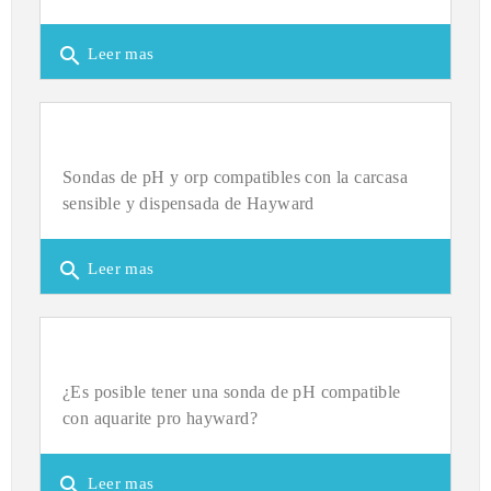
search
Leer mas
Sondas de pH y orp compatibles con la carcasa
sensible y dispensada de Hayward
search
Leer mas
¿Es posible tener una sonda de pH compatible
con aquarite pro hayward?
search
Leer mas