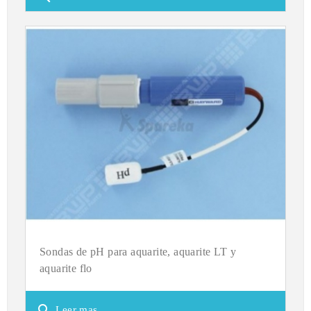
Sondas de pH para aquarite, aquarite LT y
aquarite flo
search
Leer mas