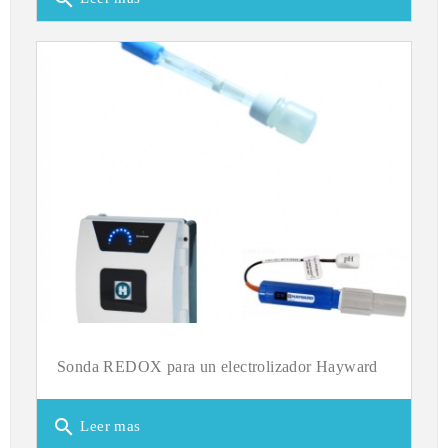
Sonda REDOX para un electrolizador Hayward
search
Leer mas