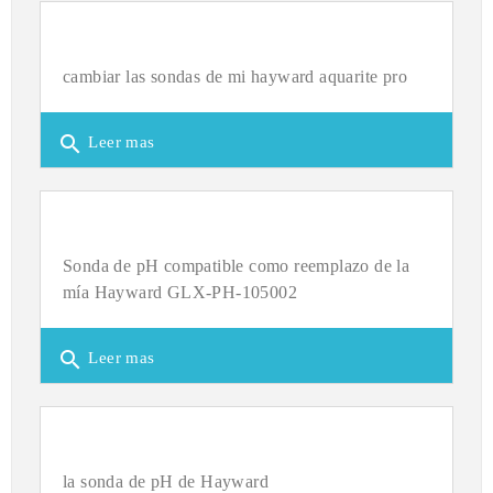
cambiar las sondas de mi hayward aquarite pro
search
Leer mas
Sonda de pH compatible como reemplazo de la
mía Hayward GLX-PH-105002
search
Leer mas
la sonda de pH de Hayward