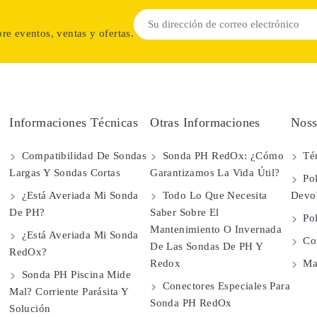
re eventos, ventas y ofertas.
Informaciones Técnicas
Otras Informaciones
Noss
Compatibilidad De Sondas
Sonda PH RedOx: ¿Cómo
Té
Largas Y Sondas Cortas
Garantizamos La Vida Útil?
Pol
¿Está Averiada Mi Sonda
Todo Lo Que Necesita
Devo
De PH?
Saber Sobre El
Pol
Mantenimiento O Invernada
¿Está Averiada Mi Sonda
Con
De Las Sondas De PH Y
RedOx?
Redox
Map
Sonda PH Piscina Mide
Conectores Especiales Para
Mal? Corriente Parásita Y
Sonda PH RedOx
Solución