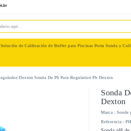
m.br
Solución de Calibración de Buffer para Piscinas
Porta Sonda y Coll
nologie
Regulador
Dexton
Sonda De Ph Para Regulation Ph Dexton
Sonda De
Dexton
Marca :
Sonde 
Referencia
: P
Sonda pH de 