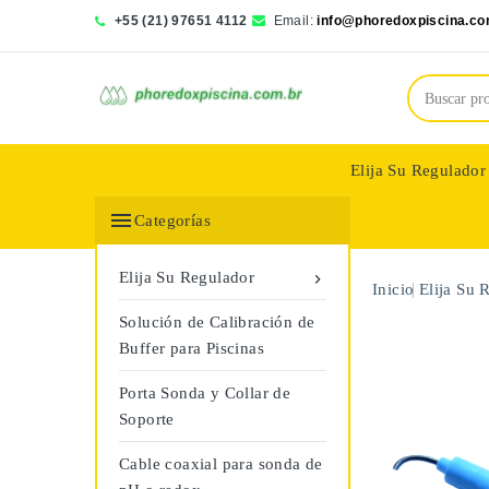
+55 (21) 97651 4112
Email:
info@phoredoxpiscina.co
Elija Su Regulador
Saphir Wassertech

Categorías
Elija Su Regulador

Inicio
Elija Su 
Solución de Calibración de
Buffer para Piscinas
Porta Sonda y Collar de
Soporte
Cable coaxial para sonda de