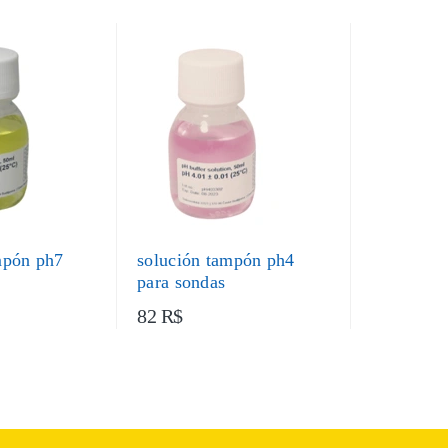
mpón ph7
solución tampón ph4
para sondas
82 R$