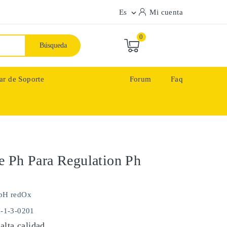
Es
Mi cuenta

0
Búsqueda
ar de Soporte
Forum
Faq
 Ph Para Regulation Ph
pH redOx
H-1-3-0201
alta calidad