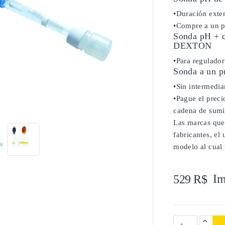
•Duración exten
•Compre a un pr
Sonda pH + ca
DEXTON
•Para regula
Sonda a un p
•Sin intermediar
•Pague el precio

cadena de sumi
Las marcas que
fabricantes, el
modelo al cual 
Im
529 R$