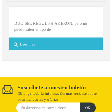
DUO SEL REGUL PH AKERON, pero no
puedo saber el tipo de
search
Leer mas
Suscríbete a nuestro boletín
Obtenga toda la información más reciente sobre
eventos, ventas y ofertas.