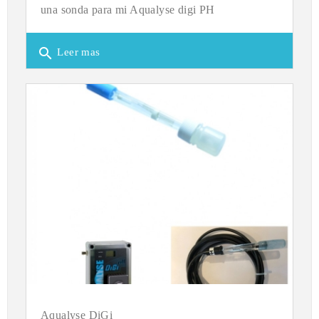
una sonda para mi Aqualyse digi PH
search
Leer mas
Aqualyse DiGi