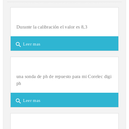
Durante la calibración el valor es 8,3
search
Leer mas
una sonda de ph de repuesto para mi Corelec digi
ph
search
Leer mas