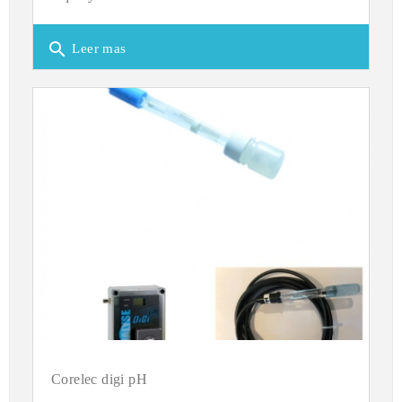
search
Leer mas
Corelec digi pH