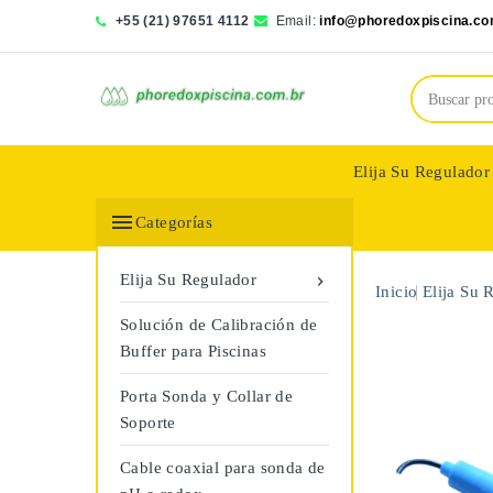
+55 (21) 97651 4112
Email:
info@phoredoxpiscina.co
Elija Su Regulador
Saphir Wassertech

Categorías
Elija Su Regulador

Inicio
Elija Su 
Solución de Calibración de
Buffer para Piscinas
Porta Sonda y Collar de
Soporte
Cable coaxial para sonda de