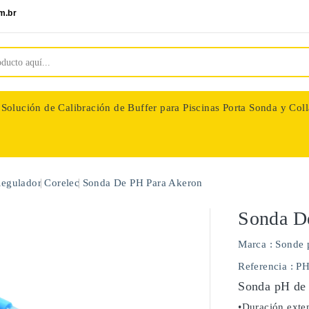
m.br
Solución de Calibración de Buffer para Piscinas
Porta Sonda y Coll
nologie
Regulador
Corelec
Sonda De PH Para Akeron
Sonda D
Marca :
Sonde 
Referencia
: P
Sonda pH de 
•Duración exten