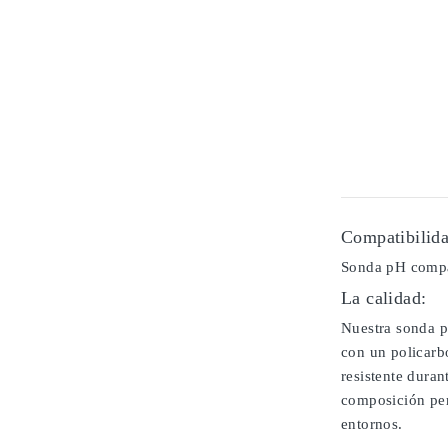
Compatibilida
Sonda pH compa
La calidad:
Nuestra sonda p
con un policarb
resistente duran
composición per
entornos.