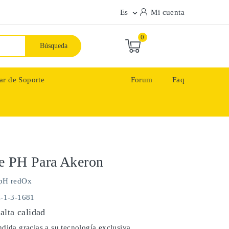
Es
Mi cuenta

0
Búsqueda
ar de Soporte
Forum
Faq
e PH Para Akeron
pH redOx
H-1-3-1681
alta calidad
dida gracias a su tecnología exclusiva