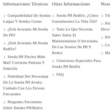
Informaciones Técnicas
Otras Informaciones
Noss
Compatibilidad De Sondas
Sonda PH RedOx: ¿Cómo
Té
Largas Y Sondas Cortas
Garantizamos La Vida Útil?
Pol
¿Está Averiada Mi Sonda
Todo Lo Que Necesita
Devo
De PH?
Saber Sobre El
Pol
Mantenimiento O Invernada
¿Está Averiada Mi Sonda
Con
De Las Sondas De PH Y
RedOx?
Redox
Map
Sonda PH Piscina Mide
Conectores Especiales Para
Mal? Corriente Parásita Y
Sonda PH RedOx
Solución
FAQ
Fiabilidad Del Porcentaje
De La Sonda PH Avady:
Cuidado Con Los Errores
Frecuentes
Preguntas Frecuentes
Sobre Sondas PH/Redox