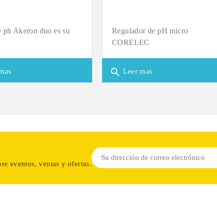
 ph Akeron duo es su
Regulador de pH micro
CORELEC
search
mas
Leer mas
re eventos, ventas y ofertas.