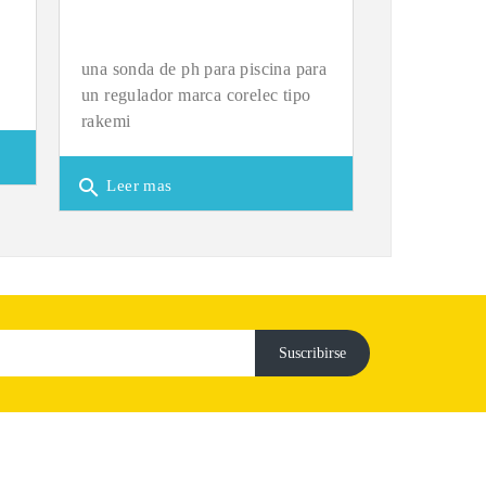
una sonda de ph para piscina para
un regulador marca corelec tipo
rakemi
search
Leer mas