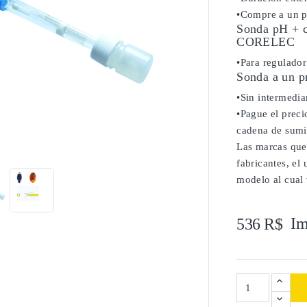
•Compre a un pr
Sonda pH + ca
CORELEC
•Para regulado
Sonda a un p
•Sin intermediar
•Pague el precio
cadena de sumi

Las marcas que
fabricantes, el
modelo al cual 
Im
536 R$