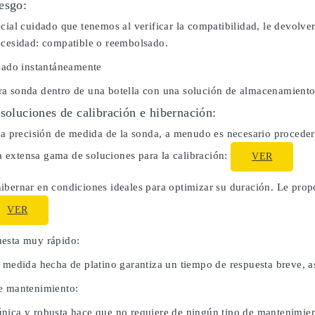
esgo:
cial cuidado que tenemos al verificar la compatibilidad, le devolve
ecesidad: compatible o reembolsado.
usado instantáneamente
a sonda dentro de una botella con una solución de almacenamiento
 soluciones de calibración e hibernación:
la precisión de medida de la sonda, a menudo es necesario proceder 
extensa gama de soluciones para la calibración:
VER
ibernar en condiciones ideales para optimizar su duración. Le pro
VER
esta muy rápido:
e medida hecha de platino garantiza un tiempo de respuesta breve, a
e mantenimiento:
nica y robusta hace que no requiere de ningún tipo de mantenimien