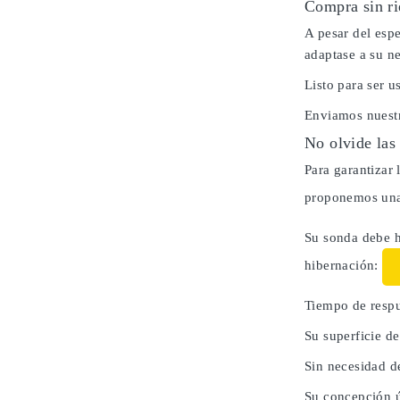
Compra sin ri
A pesar del espe
adaptase a su n
Listo para ser 
Enviamos nuestr
No olvide las
Para garantizar 
proponemos una 
Su sonda debe h
hibernación:
Tiempo de respu
Su superficie d
Sin necesidad d
Su concepción ú