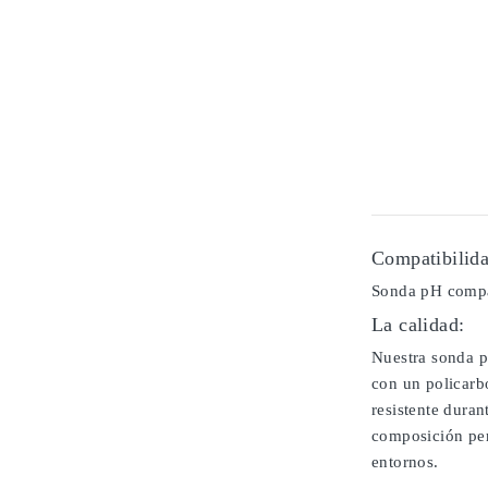
Compatibilida
Sonda pH compa
La calidad:
Nuestra sonda p
con un policarb
resistente duran
composición per
entornos.