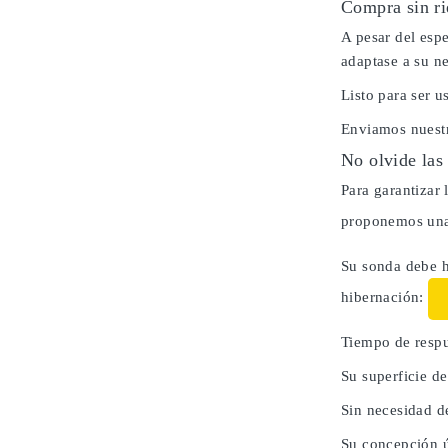
Compra sin ri
A pesar del espe
adaptase a su n
Listo para ser 
Enviamos nuestr
No olvide las
Para garantizar 
proponemos una 
Su sonda debe h
hibernación:
Tiempo de respu
Su superficie d
Sin necesidad d
Su concepción ú