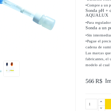
•Compre a un pr
Sonda pH + ca
AQUALUX
•Para regulado
Sonda a un p
•Sin intermediar
•Pague el precio
cadena de sumi

Las marcas que
fabricantes, el
modelo al cual 
Im
566 R$