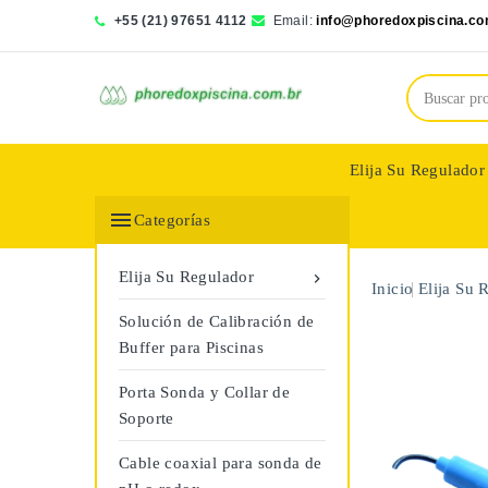
+55 (21) 97651 4112
Email:
info@phoredoxpiscina.co
Elija Su Regulador
Saphir Wassertech

Categorías
Elija Su Regulador

Inicio
Elija Su 
Solución de Calibración de
Buffer para Piscinas
Porta Sonda y Collar de
Soporte
Cable coaxial para sonda de