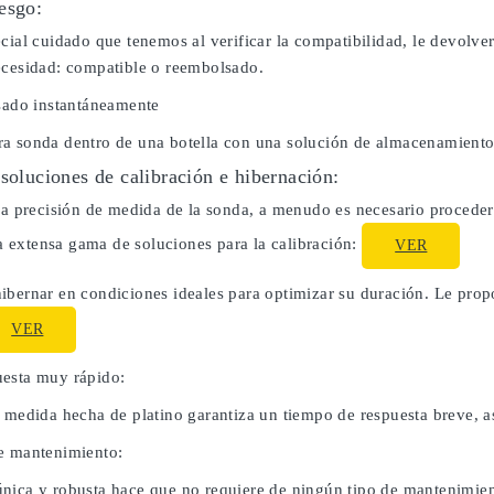
esgo:
cial cuidado que tenemos al verificar la compatibilidad, le devolve
ecesidad: compatible o reembolsado.
usado instantáneamente
a sonda dentro de una botella con una solución de almacenamiento
 soluciones de calibración e hibernación:
la precisión de medida de la sonda, a menudo es necesario proceder 
extensa gama de soluciones para la calibración:
VER
ibernar en condiciones ideales para optimizar su duración. Le pro
VER
esta muy rápido:
e medida hecha de platino garantiza un tiempo de respuesta breve, a
e mantenimiento:
nica y robusta hace que no requiere de ningún tipo de mantenimien