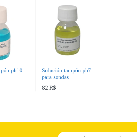
mpón ph10
Solución tampón ph7
para sondas
82 R$