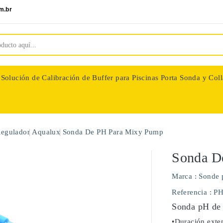
m.br
Solución de Calibración de Buffer para Piscinas
Porta Sonda y Coll
nologie
Regulador
Aqualux
Sonda De PH Para Mixy Pump
Sonda D
Marca :
Sonde 
Referencia
: P
Sonda pH de 
•Duración exten