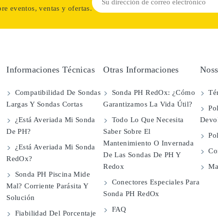
re eventos, ventas y ofertas.
Informaciones Técnicas
Otras Informaciones
Noss
Compatibilidad De Sondas
Sonda PH RedOx: ¿Cómo
Té
Largas Y Sondas Cortas
Garantizamos La Vida Útil?
Pol
¿Está Averiada Mi Sonda
Todo Lo Que Necesita
Devo
De PH?
Saber Sobre El
Pol
Mantenimiento O Invernada
¿Está Averiada Mi Sonda
Con
De Las Sondas De PH Y
RedOx?
Redox
Map
Sonda PH Piscina Mide
Conectores Especiales Para
Mal? Corriente Parásita Y
Sonda PH RedOx
Solución
FAQ
Fiabilidad Del Porcentaje