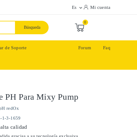
Es
Mi cuenta

0
Búsqueda
ar de Soporte
Forum
Faq
e PH Para Mixy Pump
pH redOx
H-1-3-1659
alta calidad
dida gracias a su tecnología exclusiva