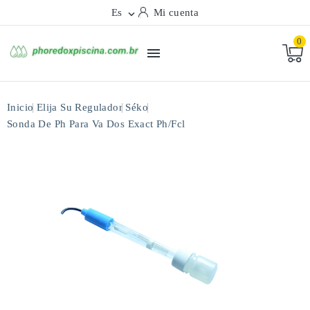
Es
Mi cuenta

0

Inicio
Elija Su Regulador
Séko
Sonda De Ph Para Va Dos Exact Ph/fcl