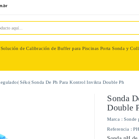
m.br
Solución de Calibración de Buffer para Piscinas
Porta Sonda y Coll
nologie
Regulador
Séko
Sonda De Ph Para Kontrol Invikta Double Ph
Sonda De
Double 
Marca :
Sonde 
Referencia
: P
Sonda pH de 