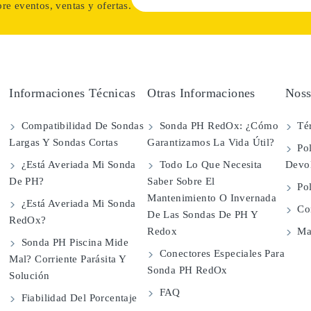
re eventos, ventas y ofertas.
Informaciones Técnicas
Otras Informaciones
Noss
Compatibilidad De Sondas
Sonda PH RedOx: ¿Cómo
Té
Largas Y Sondas Cortas
Garantizamos La Vida Útil?
Pol
¿Está Averiada Mi Sonda
Todo Lo Que Necesita
Devo
De PH?
Saber Sobre El
Pol
Mantenimiento O Invernada
¿Está Averiada Mi Sonda
Con
De Las Sondas De PH Y
RedOx?
Redox
Map
Sonda PH Piscina Mide
Conectores Especiales Para
Mal? Corriente Parásita Y
Sonda PH RedOx
Solución
FAQ
Fiabilidad Del Porcentaje