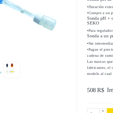
•Duración exten
•Compre a un pr
Sonda pH + ca
SEKO
•Para regulado
Sonda a un p
•Sin intermediar
•Pague el precio

cadena de sumi
Las marcas que
fabricantes, el
modelo al cual 
Im
508 R$