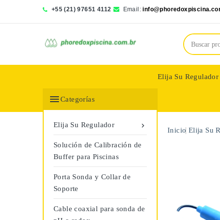
+55 (21) 97651 4112
Email:
info@phoredoxpiscina.co
Elija Su Regulador
Saphir Wassertech

Categorías
Elija Su Regulador

Inicio
Elija Su 
Solución de Calibración de
Buffer para Piscinas
Porta Sonda y Collar de
Soporte
Cable coaxial para sonda de