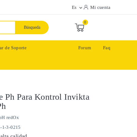
Es
Mi cuenta

0
Búsqueda
ar de Soporte
Forum
Faq
 Ph Para Kontrol Invikta
Ph
pH redOx
H-1-3-0215
alta calidad