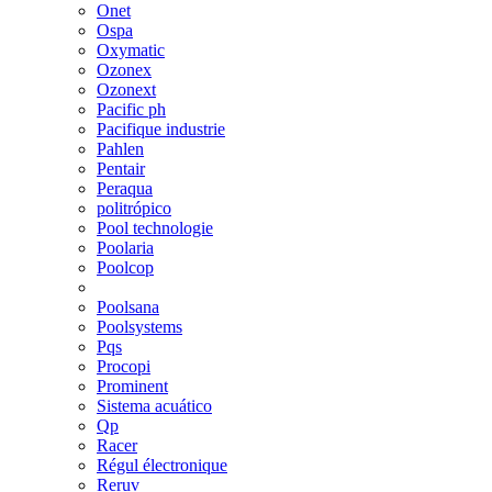
Onet
Ospa
Oxymatic
Ozonex
Ozonext
Pacific ph
Pacifique industrie
Pahlen
Pentair
Peraqua
politrópico
Pool technologie
Poolaria
Poolcop
Poolsana
Poolsystems
Pqs
Procopi
Prominent
Sistema acuático
Qp
Racer
Régul électronique
Reruv