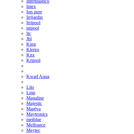
Interplástico
Intex
Ion pure
Irrijardin
Irripool
isipool
Itc
Jbl
King
Klereo
Knx
Kripsol
Kwad Aqua
Lilo
Lmp
Magaline
Majestic
Maréva
Maytronics
meiblue
Melfrance
Meytec