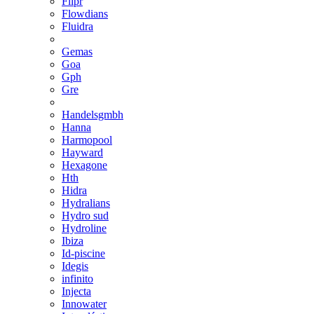
Flipr
Flowdians
Fluidra
Gemas
Goa
Gph
Gre
Handelsgmbh
Hanna
Harmopool
Hayward
Hexagone
Hth
Hidra
Hydralians
Hydro sud
Hydroline
Ibiza
Id-piscine
Idegis
infinito
Injecta
Innowater