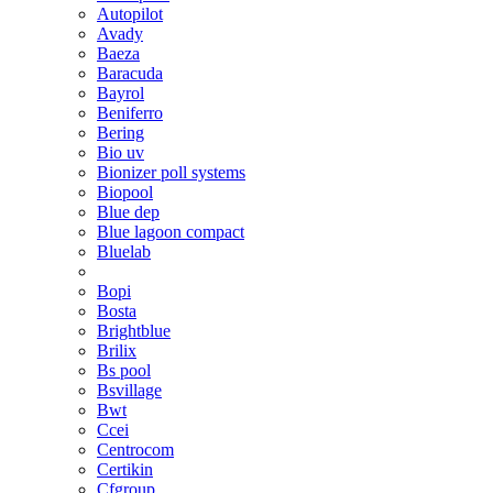
Autopilot
Avady
Baeza
Baracuda
Bayrol
Beniferro
Bering
Bio uv
Bionizer poll systems
Biopool
Blue dep
Blue lagoon compact
Bluelab
Bopi
Bosta
Brightblue
Brilix
Bs pool
Bsvillage
Bwt
Ccei
Centrocom
Certikin
Cfgroup