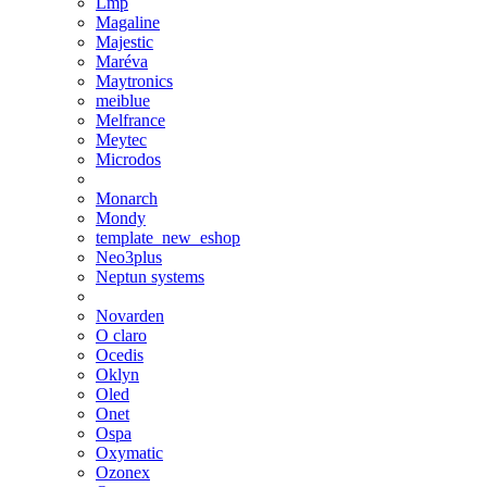
Lmp
Magaline
Majestic
Maréva
Maytronics
meiblue
Melfrance
Meytec
Microdos
Monarch
Mondy
template_new_eshop
Neo3plus
Neptun systems
Novarden
O claro
Ocedis
Oklyn
Oled
Onet
Ospa
Oxymatic
Ozonex