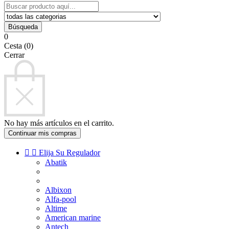
Búsqueda
0
Cesta (0)
Cerrar
No hay más artículos en el carrito.
Continuar mis compras


Elija Su Regulador
Abatik
Albixon
Alfa-pool
Altime
American marine
Antech