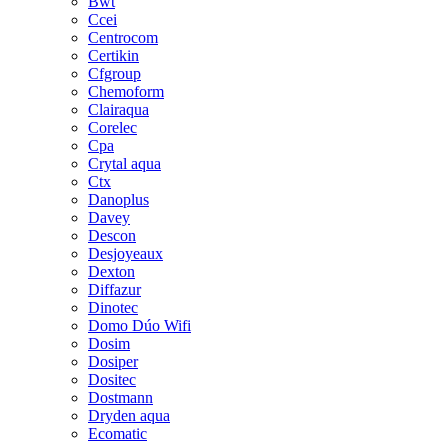
Bwt
Ccei
Centrocom
Certikin
Cfgroup
Chemoform
Clairaqua
Corelec
Cpa
Crytal aqua
Ctx
Danoplus
Davey
Descon
Desjoyeaux
Dexton
Diffazur
Dinotec
Domo Dúo Wifi
Dosim
Dosiper
Dositec
Dostmann
Dryden aqua
Ecomatic