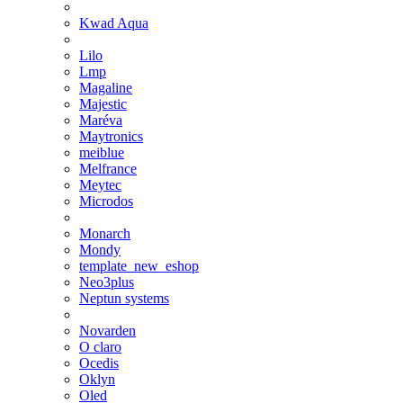
Kwad Aqua
Lilo
Lmp
Magaline
Majestic
Maréva
Maytronics
meiblue
Melfrance
Meytec
Microdos
Monarch
Mondy
template_new_eshop
Neo3plus
Neptun systems
Novarden
O claro
Ocedis
Oklyn
Oled