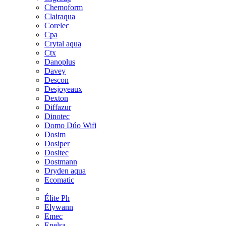
Chemoform
Clairaqua
Corelec
Cpa
Crytal aqua
Ctx
Danoplus
Davey
Descon
Desjoyeaux
Dexton
Diffazur
Dinotec
Domo Dúo Wifi
Dosim
Dosiper
Dositec
Dostmann
Dryden aqua
Ecomatic
Élite Ph
Elywann
Emec
Enelsa