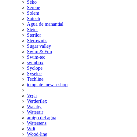
Séko
Serene
Solem
Sotech
Agua de manantial
Steiel
Sterilor
Sterownik
Sugar valley
Swim & Fun
Swim-tec
swinbox
Syclope
Syselec
Techline
template_new_eshop
Vega
Verderflex
Walaby
Waterair
amigo del agua
Watersens
Wdt
Wood-line