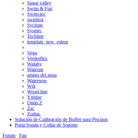
Sugar valley
Swim & Fun
Swim-tec
swinbox
Syclope
Syselec
Techline
template_new_eshop
Vega
Verderflex
Walaby
Waterair
amigo del agua
Watersens
Wdt
Wood-line
Ynblue
Onda Z
Zac
Zodiac
Solución de Calibración de Buffer para Piscinas
Porta Sonda y Collar de Soporte
Forum
Faq