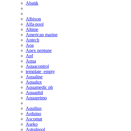
Abatik
Albixon
Alfa-pool
Altime
American marine
Antech
Aoa
Apex neptune
Apf
Aqua
Aquacontrol
template_empty
Aqualine
Aqualux
Aquamedic ph
Aquaphil
Aquaprimo
Aquilius
Arduino
Ascomat
Aseko
Astralpool