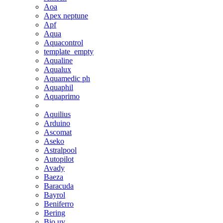
Aoa
Apex neptune
Apf
Aqua
Aquacontrol
template_empty
Aqualine
Aqualux
Aquamedic ph
Aquaphil
Aquaprimo
Aquilius
Arduino
Ascomat
Aseko
Astralpool
Autopilot
Avady
Baeza
Baracuda
Bayrol
Beniferro
Bering
Bio uv