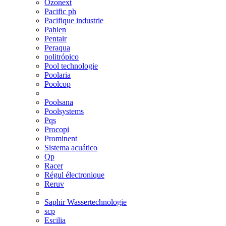
Ozonext
Pacific ph
Pacifique industrie
Pahlen
Pentair
Peraqua
politrópico
Pool technologie
Poolaria
Poolcop
Poolsana
Poolsystems
Pqs
Procopi
Prominent
Sistema acuático
Qp
Racer
Régul électronique
Reruv
Saphir Wassertechnologie
scp
Escilia