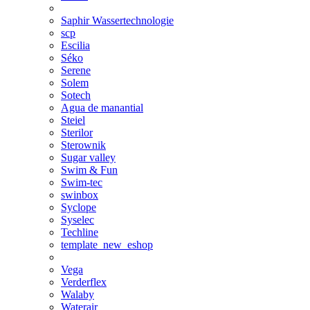
Saphir Wassertechnologie
scp
Escilia
Séko
Serene
Solem
Sotech
Agua de manantial
Steiel
Sterilor
Sterownik
Sugar valley
Swim & Fun
Swim-tec
swinbox
Syclope
Syselec
Techline
template_new_eshop
Vega
Verderflex
Walaby
Waterair