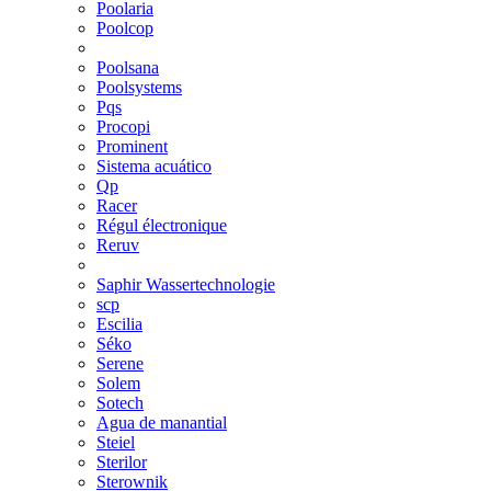
Poolaria
Poolcop
Poolsana
Poolsystems
Pqs
Procopi
Prominent
Sistema acuático
Qp
Racer
Régul électronique
Reruv
Saphir Wassertechnologie
scp
Escilia
Séko
Serene
Solem
Sotech
Agua de manantial
Steiel
Sterilor
Sterownik