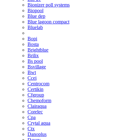
Bionizer poll systems
Biopool
Blue dep
Blue lagoon compact
Bluelab
Bopi
Bosta
Brightblue
Brilix
Bs pool
Bsvillage
Bwt
Ccei
Centrocom
Certikin
Cfgroup
Chemoform
Clairaqua
Corelec
Cpa
Crytal aqua
Ctx
Danoplus
Davey