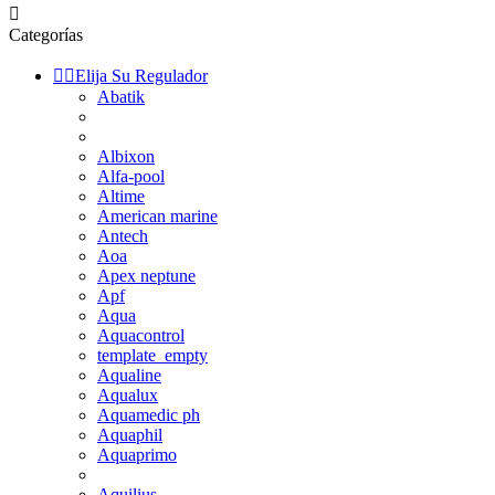

Categorías


Elija Su Regulador
Abatik
Albixon
Alfa-pool
Altime
American marine
Antech
Aoa
Apex neptune
Apf
Aqua
Aquacontrol
template_empty
Aqualine
Aqualux
Aquamedic ph
Aquaphil
Aquaprimo
Aquilius