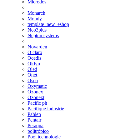
Microdos
Monarch
Mondy
template_new_eshop
Neo3plus
Neptun systems
Novarden
O claro
Ocedis
Oklyn
Oled
Onet
Ospa
Oxymatic
Ozonex
Ozonext
Pacific ph
Pacifique industrie
Pahlen
Pentair
Peraqua
politrópico
Pool technologie