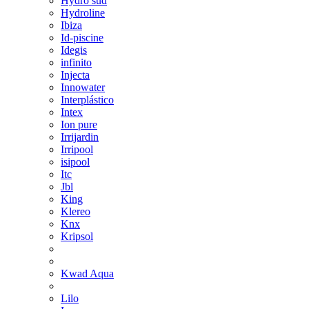
Hydro sud
Hydroline
Ibiza
Id-piscine
Idegis
infinito
Injecta
Innowater
Interplástico
Intex
Ion pure
Irrijardin
Irripool
isipool
Itc
Jbl
King
Klereo
Knx
Kripsol
Kwad Aqua
Lilo