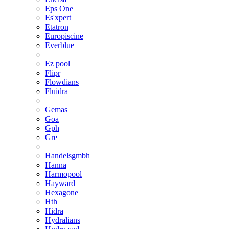
Eps One
Es'xpert
Etatron
Europiscine
Everblue
Ez pool
Flipr
Flowdians
Fluidra
Gemas
Goa
Gph
Gre
Handelsgmbh
Hanna
Harmopool
Hayward
Hexagone
Hth
Hidra
Hydralians