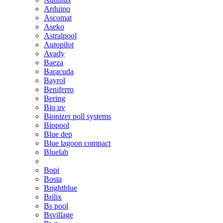
Arduino
Ascomat
Aseko
Astralpool
Autopilot
Avady
Baeza
Baracuda
Bayrol
Beniferro
Bering
Bio uv
Bionizer poll systems
Biopool
Blue dep
Blue lagoon compact
Bluelab
Bopi
Bosta
Brightblue
Brilix
Bs pool
Bsvillage