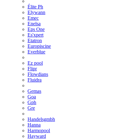
Élite Ph
Elywann
Emec
Enelsa
Eps One
Es'xpert
Etatron
Europiscine
Everblue
Ez pool
Flipr
Flowdians
Fluidra
Gemas
Goa
Gph
Gre
Handelsgmbh
Hanna
Harmopool
Hayward