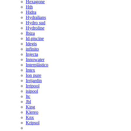
Hexagone
Hth
Hidra
Hydralians
Hydro sud
Hydroline
Ibiza
Id-piscine
Idegis
infinito
Injecta
Innowater
Interplástico
Intex
Ion pure
Irrijardin
Irripool
isipool
Itc
Jbl
King
Klereo
Knx
Kripsol