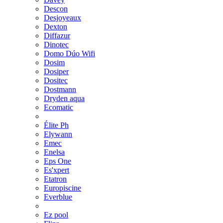
Descon
Desjoyeaux
Dexton
Diffazur
Dinotec
Domo Dúo Wifi
Dosim
Dosiper
Dositec
Dostmann
Dryden aqua
Ecomatic
Élite Ph
Elywann
Emec
Enelsa
Eps One
Es'xpert
Etatron
Europiscine
Everblue
Ez pool