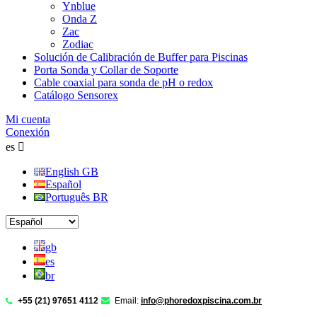
Ynblue
Onda Z
Zac
Zodiac
Solución de Calibración de Buffer para Piscinas
Porta Sonda y Collar de Soporte
Cable coaxial para sonda de pH o redox
Catálogo Sensorex
Mi cuenta
Conexión
es

English GB
Español
Português BR
gb
es
br
+55 (21) 97651 4112
Email:
info@phoredoxpiscina.com.br