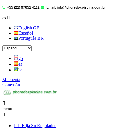
+55 (21) 97651 4112
Email:
info@phoredoxpiscina.com.br
es

English GB
Español
Português BR
gb
es
br
Mi cuenta
Conexión

menú



Elija Su Regulador